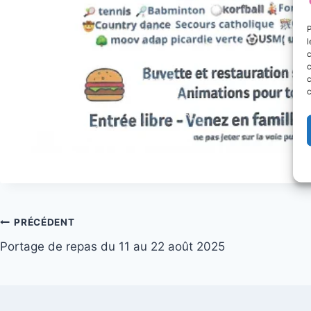
P
l
c
c
c
c
Navigation
PRÉCÉDENT
Portage de repas du 11 au 22 août 2025
de
l’article