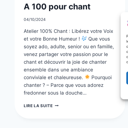
A 100 pour chant
04/10/2024
Atelier 100% Chant : Libérez votre Voix
P
et votre Bonne Humeur !
Que vous
l
soyez ado, adulte, senior ou en famille,
c
c
venez partager votre passion pour le
c
chant et découvrir la joie de chanter
c
ensemble dans une ambiance
conviviale et chaleureuse.
Pourquoi
chanter ? – Parce que vous adorez
fredonner sous la douche…
A
LIRE LA SUITE
100
POUR
CHANT