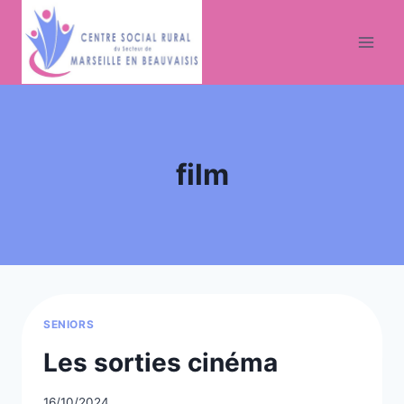
Aller
au
contenu
film
SENIORS
Les sorties cinéma
16/10/2024