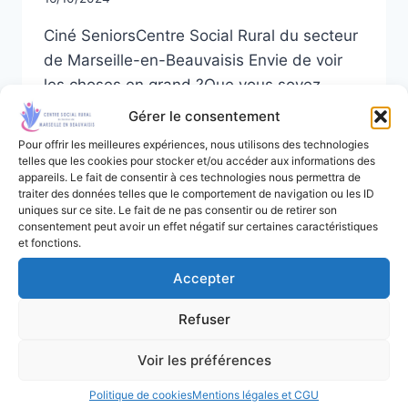
Ciné SeniorsCentre Social Rural du secteur
de Marseille-en-Beauvaisis Envie de voir
les choses en grand ?Que vous soyez
cinéphile passionné ou simplement curieux
Gérer le consentement
de découvrir de nouveaux films, l’activité
Pour offrir les meilleures expériences, nous utilisons des technologies
Ciné Seniors est faite pour vous ! Offrez-
telles que les cookies pour stocker et/ou accéder aux informations des
appareils. Le fait de consentir à ces technologies nous permettra de
vous une escapade culturelle et
traiter des données telles que le comportement de navigation ou les ID
divertissante, loin du petit écran, dans une
uniques sur ce site. Le fait de ne pas consentir ou de retirer son
consentement peut avoir un effet négatif sur certaines caractéristiques
ambiance conviviale et chaleureuse.
et fonctions.
Pourquoi participer ?…
Accepter
LES
LIRE LA SUITE
SORTIES
Refuser
CINÉMA
Voir les préférences
Politique de cookies
Mentions légales et CGU